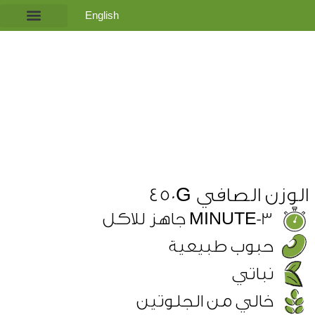
English
اشتري الآن
لمحة عامة​
الصفحة الرئيسي
الوزن الصافي 450G
3-MINUTE جاهز للاكل
حبوب طبيعية
نباتي
خالي من الجلوتين