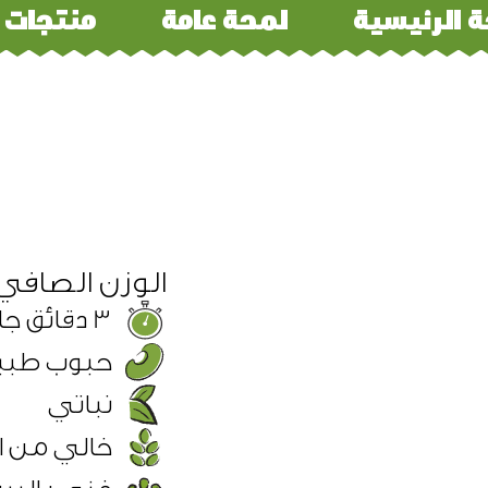
 الرئيسية
لمحة عامة​
منتجات
الوزن الصافي 50G
3 دقائق جاهز للاكل
حبوب طبي
نباتي
خالي من ا