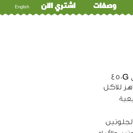
وصفات
اشتري الآن
English
4
عية
لجلوتين