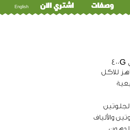
وصفات
اشتري الآن
English
4
عية
لجلوتين
تين والألياف
لدهون