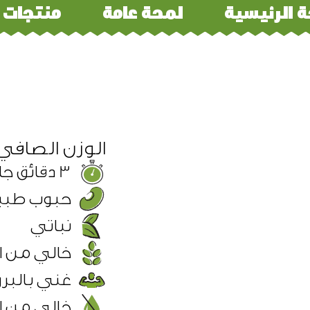
 الرئيسية
لمحة عامة​
منتجات
الوزن الصافي 00G
3 دقائق جاهز للاكل
حبوب طبي
نباتي
خالي من ا
غني بالبرو
خالي من ا