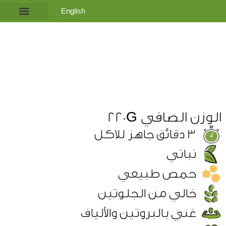
English
اشتري الآن
لمحة عامة​
الصفحة الرئيسي
الوزن الصافي 220G
3 دقائق جاهز للاكل
نباتي
حمص طبيعي
خالي من الجلوتين
غني بالبروتين والألياف